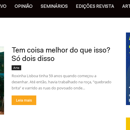
RVO
OPINIÃO
SEMINÁRIOS
EDIÇÕES REVISTA
AR
Tem coisa melhor do que isso?
Só dois disso
Arte
Roxinha Lisboa tinha 59 anos quando começou a
desenhar. Até então, havia trabalhado na roça, “quebrado
brita” e varrido as ruas do povoado onde...
Leia mais