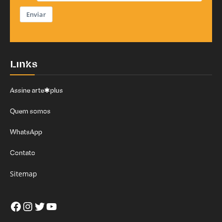
Enviar
Links
Assine arte✱plus
Quem somos
WhatsApp
Contato
Sitemap
Facebook
Instagram
Twitter
Youtube