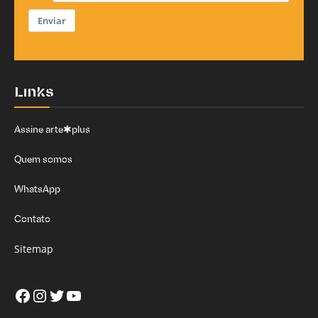
Enviar
Links
Assine arte✱plus
Quem somos
WhatsApp
Contato
Sitemap
Facebook
Instagram
Twitter
Youtube