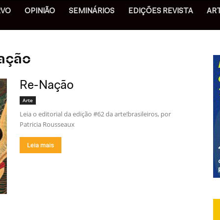
RVO
OPINIÃO
SEMINÁRIOS
EDIÇÕES REVISTA
AR
nação
Re-Nação
Arte
Leia o editorial da edição #62 da arte!brasileiros, por
Patricia Rousseaux
Leia mais