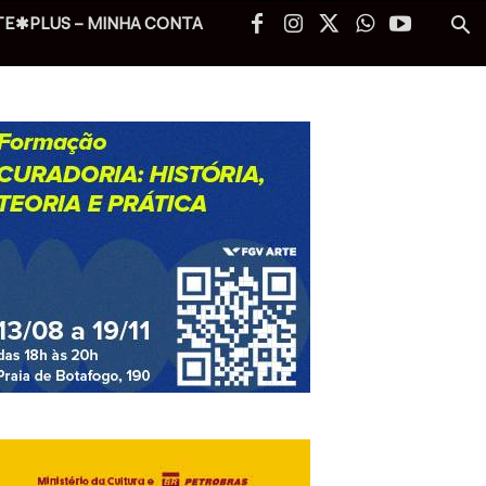
TE✱PLUS – MINHA CONTA