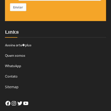
Enviar
Links
Assine arte✱plus
Quem somos
WhatsApp
Contato
Sitemap
Facebook
Instagram
Twitter
Youtube