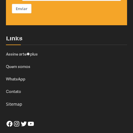
Enviar
Links
Assine arte✱plus
Quem somos
WhatsApp
Contato
Sitemap
Facebook
Instagram
Twitter
Youtube