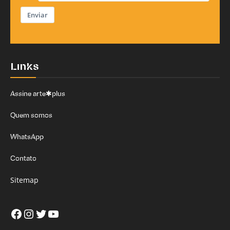
Enviar
Links
Assine arte✱plus
Quem somos
WhatsApp
Contato
Sitemap
Facebook
Instagram
Twitter
Youtube