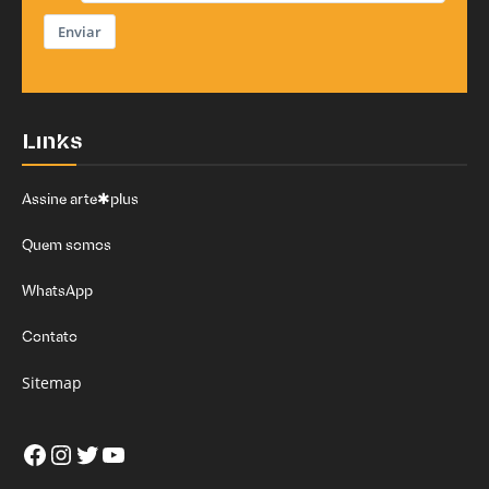
Enviar
Links
Assine arte✱plus
Quem somos
WhatsApp
Contato
Sitemap
Facebook
Instagram
Twitter
Youtube