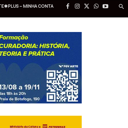
TE✱PLUS – MINHA CONTA