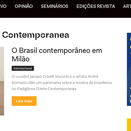
RVO
OPINIÃO
SEMINÁRIOS
EDIÇÕES REVISTA
AR
te Contemporanea
O Brasil contemporâneo em
Milão
Internacional
O curador Jacopo Crivelli Visconti e o artista André
Komastu dão um panorama sobre a mostra de brasileiros
no Padiglione D’Arte Contemporanea
Leia mais