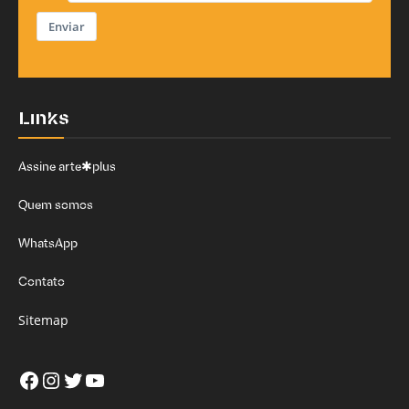
Enviar
Links
Assine arte✱plus
Quem somos
WhatsApp
Contato
Sitemap
Facebook
Instagram
Twitter
Youtube