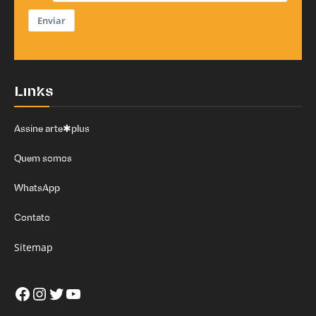
Enviar
Links
Assine arte✱plus
Quem somos
WhatsApp
Contato
Sitemap
Facebook
Instagram
Twitter
Youtube