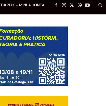
TE✱PLUS – MINHA CONTA