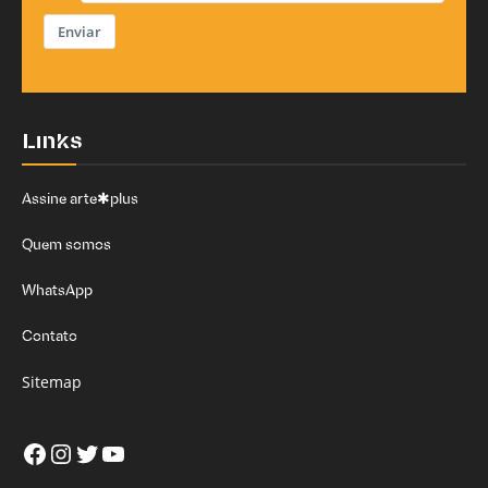
Enviar
Links
Assine arte✱plus
Quem somos
WhatsApp
Contato
Sitemap
Facebook
Instagram
Twitter
Youtube