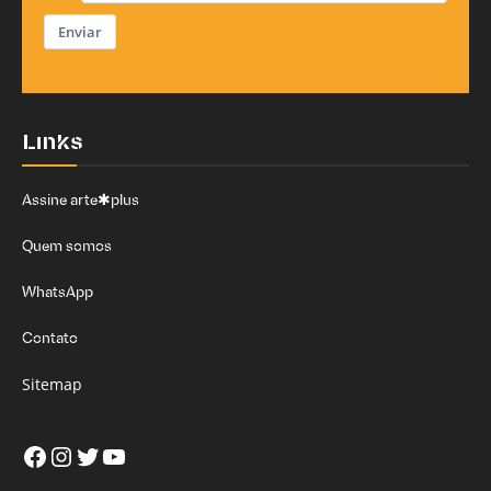
Enviar
Links
Assine arte✱plus
Quem somos
WhatsApp
Contato
Sitemap
Facebook
Instagram
Twitter
Youtube