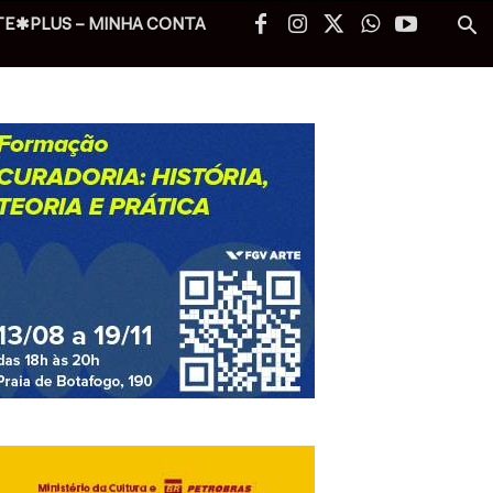
TE✱PLUS – MINHA CONTA