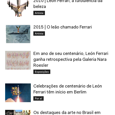
2010 | León Ferrari, a turbulência da
beleza
Artista
2015 | O leão chamado Ferrari
Artista
Em ano de seu centenário, León Ferrari
ganha retrospectiva pela Galeria Nara
Roesler
Exposições
Celebrações de centenário de León
Ferrari têm início em Berlim
Por aí
Os destaques da arte no Brasil em