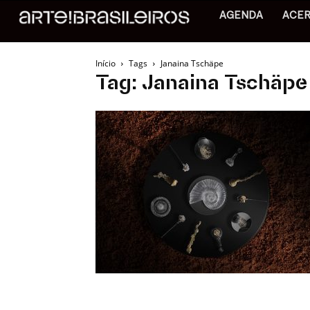
AGENDA
ACE
Início
Tags
Janaina Tschäpe
Tag: Janaina Tschäpe