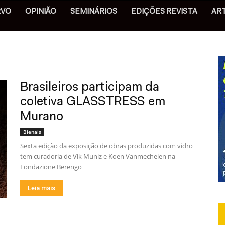
RVO
OPINIÃO
SEMINÁRIOS
EDIÇÕES REVISTA
AR
Brasileiros participam da
coletiva GLASSTRESS em
Murano
Bienais
Sexta edição da exposição de obras produzidas com vidro
tem curadoria de Vik Muniz e Koen Vanmechelen na
Fondazione Berengo
Leia mais