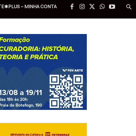
TE✱PLUS – MINHA CONTA