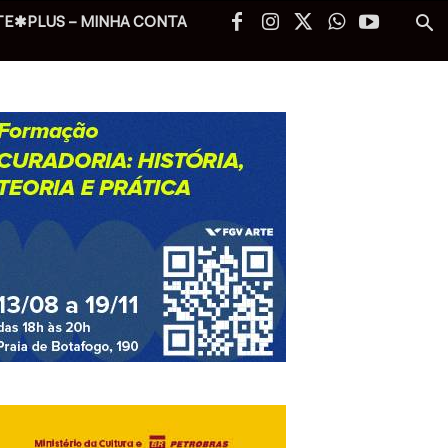
TE✱PLUS – MINHA CONTA