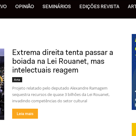
RVO
OPINIÃO
SEMINÁRIOS
EDIÇÕES REVISTA
AR
Extrema direita tenta passar a
boiada na Lei Rouanet, mas
intelectuais reagem
Arte
Projeto relatado pelo deputado Alexandre Ramagem
sequestra recursos de quase 3 bilhões da Lei Rouanet,
invadindo competências do setor cultural
Leia mais