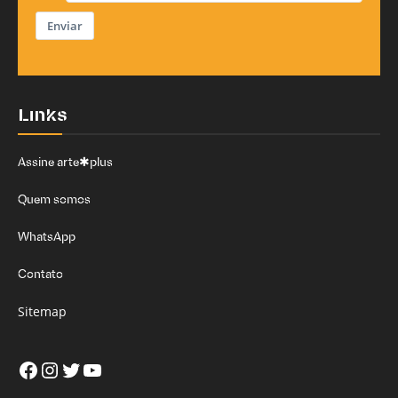
Enviar
Links
Assine arte✱plus
Quem somos
WhatsApp
Contato
Sitemap
Facebook
Instagram
Twitter
Youtube