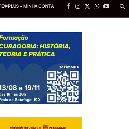
TE✱PLUS – MINHA CONTA