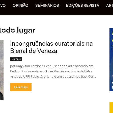
RVO
OPINIÃO
SEMINÁRIOS
EDIÇÕES REVISTA
AR
todo lugar
Incongruências curatoriais na
Bienal de Veneza
Bienais
por Maykson Cardoso Pesquisador de arte baseado em
Berlim Doutorando em Artes Visuais na Escola de Belas
Artes da UFRJ Fabio Cypriano é um dos últimos bastiões...
Leia mais