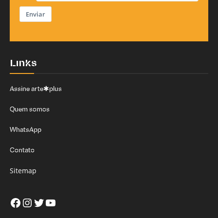
Enviar
Links
Assine arte✱plus
Quem somos
WhatsApp
Contato
Sitemap
Facebook
Instagram
Twitter
Youtube