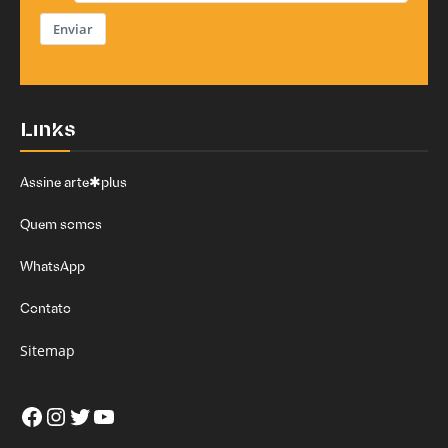
Enviar
Links
Assine arte✱plus
Quem somos
WhatsApp
Contato
Sitemap
Facebook
Instagram
Twitter
Youtube