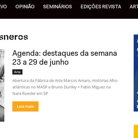
RVO
OPINIÃO
SEMINÁRIOS
EDIÇÕES REVISTA
AR
isneros
Agenda: destaques da semana
23 a 29 de junho
Arte
Abertura da Fábrica de Arte Marcos Amaro, Histórias Afro-
atlânticas no MASP e Bruno Dunley + Fabio Miguez na
Nara Roesler em SP
Leia mais