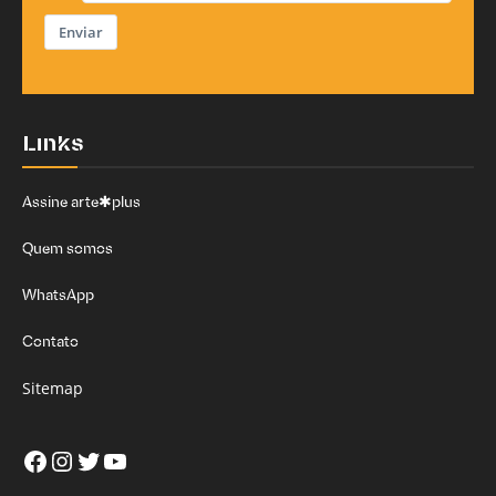
Enviar
Links
Assine arte✱plus
Quem somos
WhatsApp
Contato
Sitemap
Facebook
Instagram
Twitter
Youtube