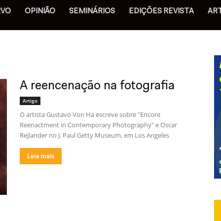
RVO
OPINIÃO
SEMINÁRIOS
EDIÇÕES REVISTA
AR
A reencenação na fotografia
Artigo
O artista Gustavo Von Ha escreve sobre "Encore
Reenactment in Contemporary Photography" e Oscar
Rejlander no J. Paul Getty Museum, em Los Angeles
Leia mais