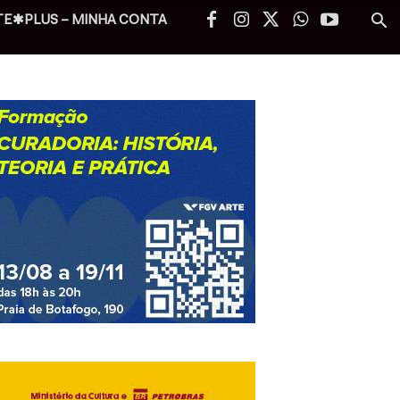
TE✱PLUS – MINHA CONTA