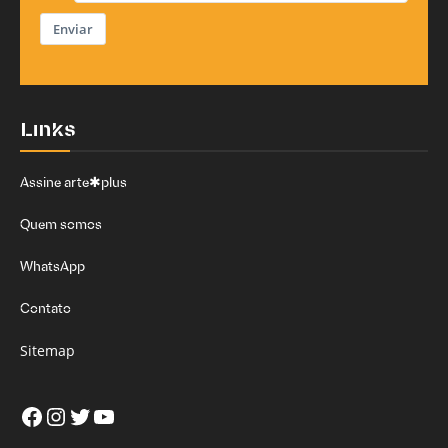
Enviar
Links
Assine arte✱plus
Quem somos
WhatsApp
Contato
Sitemap
Facebook
Instagram
Twitter
Youtube