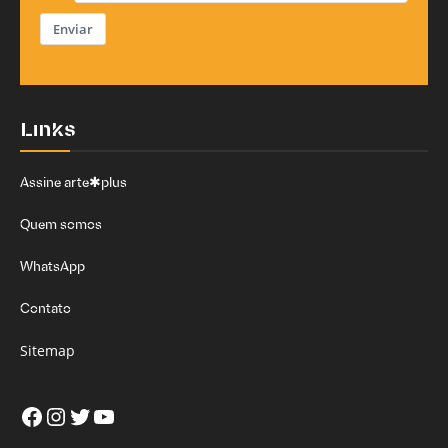
Enviar
Links
Assine arte✱plus
Quem somos
WhatsApp
Contato
Sitemap
Facebook
Instagram
Twitter
Youtube