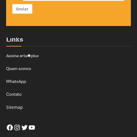
Enviar
Links
Assine arte✱plus
Quem somos
WhatsApp
Contato
Sitemap
Facebook
Instagram
Twitter
Youtube