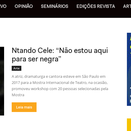
RVO
OPINIÃO
SEMINÁRIOS
EDIÇÕES REVISTA
AR
Ntando Cele: “Não estou aqui
para ser negra”
Arte
A atriz, dramaturga e cantora esteve em São Paulo em
2017 para a Mostra Internacional de Teatro, na ocasião,
promoveu workshop com 20 pessoas selecionadas pela
Mostra
Leia mais