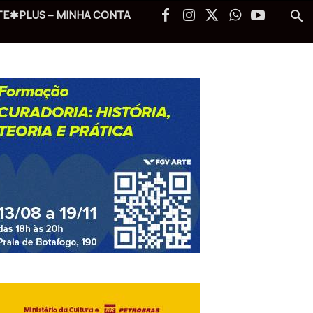
TE✱PLUS – MINHA CONTA