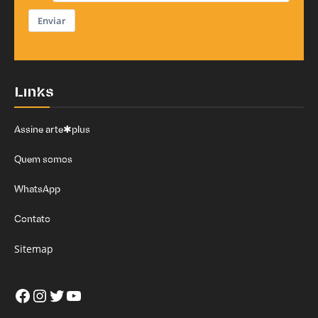
Enviar
Links
Assine arte✱plus
Quem somos
WhatsApp
Contato
Sitemap
Facebook
Instagram
Twitter
Youtube