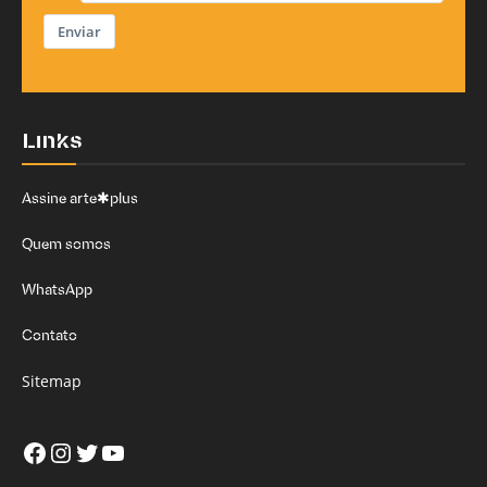
Enviar
Links
Assine arte✱plus
Quem somos
WhatsApp
Contato
Sitemap
Facebook
Instagram
Twitter
Youtube