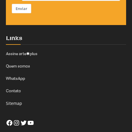
Enviar
Links
Assine arte✱plus
Quem somos
WhatsApp
Contato
Sitemap
Facebook
Instagram
Twitter
Youtube