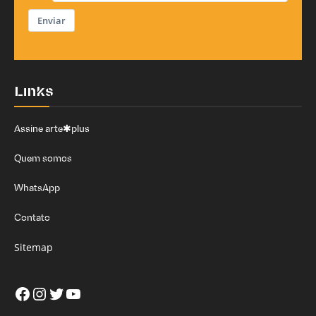
Enviar
Links
Assine arte✱plus
Quem somos
WhatsApp
Contato
Sitemap
Facebook
Instagram
Twitter
Youtube