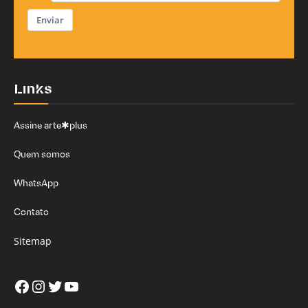
Enviar
Links
Assine arte✱plus
Quem somos
WhatsApp
Contato
Sitemap
Facebook
Instagram
Twitter
Youtube