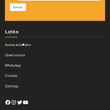
Enviar
Links
Assine arte✱plus
Quem somos
WhatsApp
Contato
Sitemap
Facebook
Instagram
Twitter
Youtube