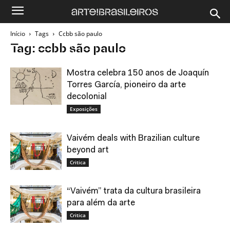
Início
Tags
Ccbb são paulo
Tag: ccbb são paulo
Mostra celebra 150 anos de Joaquín
Torres García, pioneiro da arte
decolonial
Exposições
Vaivém deals with Brazilian culture
beyond art
Critica
“Vaivém” trata da cultura brasileira
para além da arte
Critica