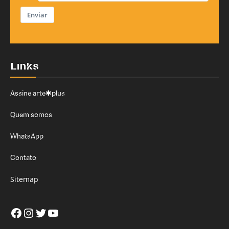
Enviar
Links
Assine arte✱plus
Quem somos
WhatsApp
Contato
Sitemap
Facebook
Instagram
Twitter
Youtube