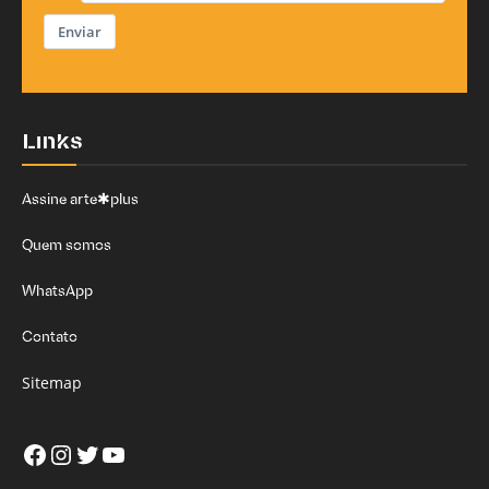
Enviar
Links
Assine arte✱plus
Quem somos
WhatsApp
Contato
Sitemap
Facebook
Instagram
Twitter
Youtube