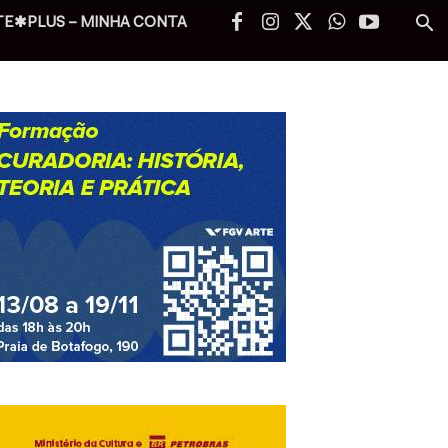
TE✱PLUS – MINHA CONTA