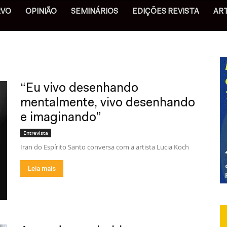
RVO
OPINIÃO
SEMINÁRIOS
EDIÇÕES REVISTA
AR
“Eu vivo desenhando
mentalmente, vivo desenhando
e imaginando”
Entrevista
Iran do Espírito Santo conversa com a artista Lucia Koch
Leia mais