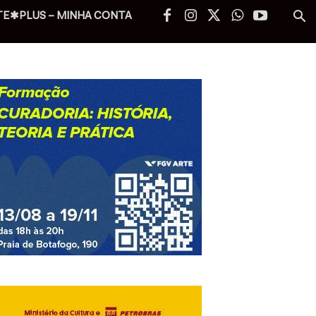
TE✱PLUS – MINHA CONTA