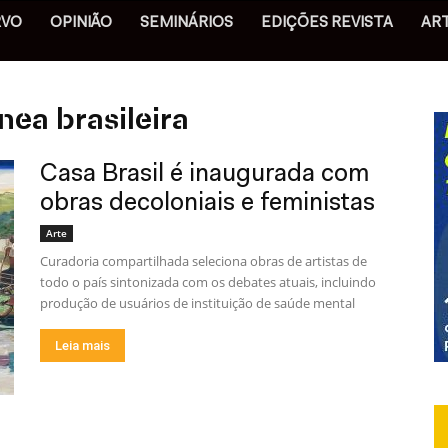
RVO
OPINIÃO
SEMINÁRIOS
EDIÇÕES REVISTA
AR
ea brasileira
Casa Brasil é inaugurada com
obras decoloniais e feministas
Arte
Curadoria compartilhada seleciona obras de artistas de
todo o país sintonizada com os debates atuais, incluindo
produção de usuários de instituição de saúde mental
Leia mais