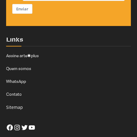
Enviar
Links
Assine arte✱plus
Quem somos
WhatsApp
Contato
Sitemap
Facebook
Instagram
Twitter
Youtube