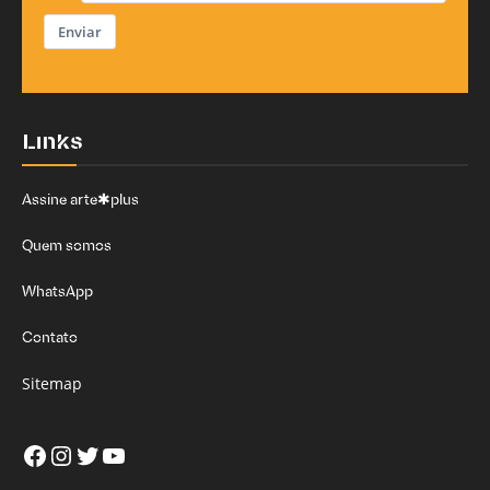
Enviar
Links
Assine arte✱plus
Quem somos
WhatsApp
Contato
Sitemap
Facebook
Instagram
Twitter
Youtube