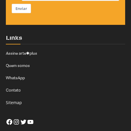
Enviar
Links
Assine arte✱plus
Quem somos
WhatsApp
Contato
Sitemap
Facebook
Instagram
Twitter
Youtube