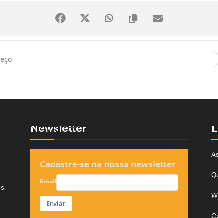
ão "Sala de Vídeo: Regina José Galindo" [0uFETDqib]
Newsletter
L
As
Cadastre-se na nossa newsletter
Q
Email
s,
W
Enviar
C