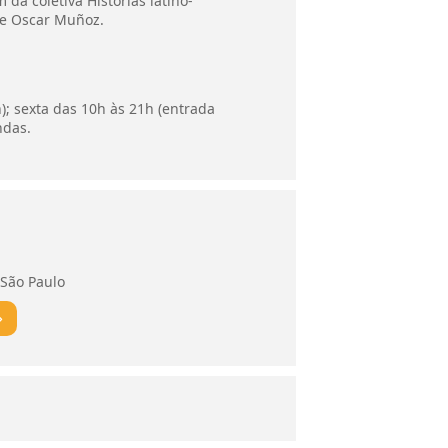
da coletiva Histórias latino-
 e Oscar Muñoz.
h); sexta das 10h às 21h (entrada
ndas.
 São Paulo