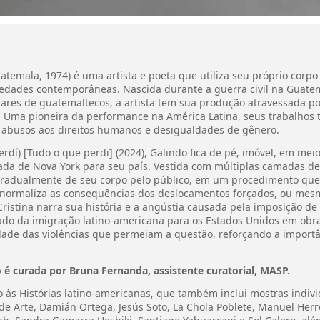
temala, 1974) é uma artista e poeta que utiliza seu próprio corpo
iedades contemporâneas. Nascida durante a guerra civil na Guatema
res de guatemaltecos, a artista tem sua produção atravessada por
. Uma pioneira da performance na América Latina, seus trabalhos t
 abusos aos direitos humanos e desigualdades de gênero.
rdí) [Tudo o que perdi] (2024), Galindo fica de pé, imóvel, em meio
da de Nova York para seu país. Vestida com múltiplas camadas de
s gradualmente de seu corpo pelo público, em um procedimento qu
normaliza as consequências dos deslocamentos forçados, ou mesmo 
istina narra sua história e a angústia causada pela imposição de u
tado da imigração latino-americana para os Estados Unidos em obra
idade das violências que permeiam a questão, reforçando a importâ
o é curada por Bruna Fernanda, assistente curatorial, MASP.
 às Histórias latino-americanas, que também inclui mostras indivi
s de Arte, Damián Ortega, Jesús Soto, La Chola Poblete, Manuel He