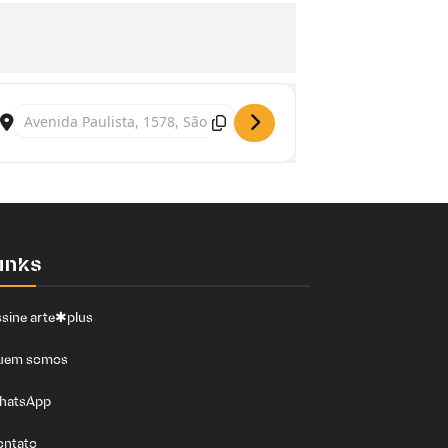
Destination Address - Exposição "Sala de Vídeo: Regina José Ga
inks
sine arte✱plus
uem somos
hatsApp
ontato