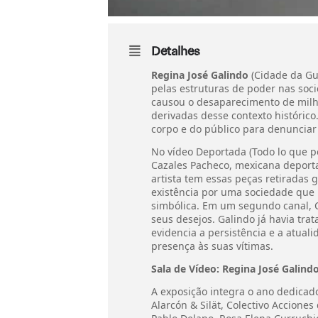
Detalhes
Regina José Galindo
(Cidade da Gua
pelas estruturas de poder nas soc
causou o desaparecimento de milha
derivadas desse contexto histórico
corpo e do público para denunciar
No vídeo Deportada (Todo lo que pe
Cazales Pacheco, mexicana deporta
artista tem essas peças retirada
existência por uma sociedade que 
simbólica. Em um segundo canal, Cr
seus desejos. Galindo já havia tra
evidencia a persistência e a atual
presença às suas vítimas.
Sala de Vídeo: Regina José Galind
A exposição integra o ano dedicado
Alarcón & Silät, Colectivo Accione