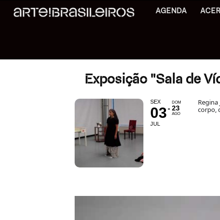
AGENDA
ACE
Exposição "Sala de Ví
Regina 
SEX
DOM
23
03
corpo, 
AGO
JUL