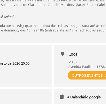
h, Sandra Gamarra Heshiki, Santiago Yahuarcani e Sol Calero, além 
ala de Vídeo de Clara Ianni, Claudia Martínez Garay, Edgar Calel
sé Galindo
ada até as 19h); quarta e quinta das 10h às 18h (entrada até as 17
o e domingo, das 10h às 18h (entrada até as 17h); fechado às segu
Local
MASP
osto de 2026
20:00
Avenida Paulista, 1578,
OUTROS EVENTOS
+ Calendário google