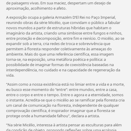
de paisagens vivas. Em sua maciez, despertam um desejo de
aproximação, acolhimento e afeto.
A exposição ocupa a galeria Armazém D’El Rei no Paço Imperial,
reunindo obras da série Micélio, que convidam o público a fabular
novos mundos a partir de estruturas híbridas que habitam o
imaginário da artista, criando uma simbiose entre fungos e ninhos,
entre proteção e decomposição, entre fim e reinício. O micélio, ao se
expandir sob a terra, cria redes de troca e sobrevivência que
permitem à floresta responder coletivamente às ameaças do
ambiente. Mais do que uma referência científica, essa imagem
torna-se, na exposição, uma metáfora poética e política: a
possibilidade de imaginar formas de coexistência baseadas na
interdependência, no cuidado e na capacidade de regeneração da
vida.
“Assim como a nossa existência está no limiar entre a vida e a morte,
eu busco esse momento do “entre”: entre mundos, entre a casa,
entre o corpo e entre o tempo. Entre o agora e a eternidade, somos
o instante. Acredita-se que o micélio ao se ramificar pela floresta cria
um canal de comunicação na floresta, independente de qualquer
comprovação científica, é inspirador imaginar que a floresta se
protege onde a humanidade falhou”, declara a artista.
“Na série Micélio, interessa à artista pensar as esculturas para além
da condição de objeto, propondo reflexões sobre uma ecologia