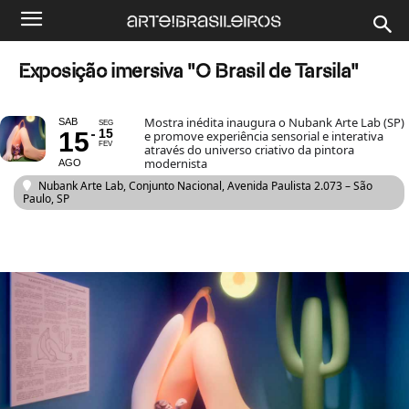
Exposição imersiva "O Brasil de Tarsila"
Mostra inédita inaugura o Nubank Arte Lab (SP)
SAB
SEG
15
15
e promove experiência sensorial e interativa
FEV
através do universo criativo da pintora
modernista
AGO
Nubank Arte Lab
, Conjunto Nacional, Avenida Paulista 2.073 – São
Paulo, SP