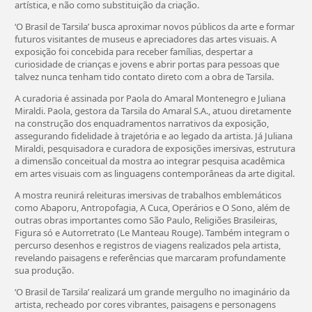
artística, e não como substituição da criação.
‘O Brasil de Tarsila’ busca aproximar novos públicos da arte e formar
futuros visitantes de museus e apreciadores das artes visuais. A
exposição foi concebida para receber famílias, despertar a
curiosidade de crianças e jovens e abrir portas para pessoas que
talvez nunca tenham tido contato direto com a obra de Tarsila.
A curadoria é assinada por Paola do Amaral Montenegro e Juliana
Miraldi. Paola, gestora da Tarsila do Amaral S.A., atuou diretamente
na construção dos enquadramentos narrativos da exposição,
assegurando fidelidade à trajetória e ao legado da artista. Já Juliana
Miraldi, pesquisadora e curadora de exposições imersivas, estrutura
a dimensão conceitual da mostra ao integrar pesquisa acadêmica
em artes visuais com as linguagens contemporâneas da arte digital.
A mostra reunirá releituras imersivas de trabalhos emblemáticos
como Abaporu, Antropofagia, A Cuca, Operários e O Sono, além de
outras obras importantes como São Paulo, Religiões Brasileiras,
Figura só e Autorretrato (Le Manteau Rouge). Também integram o
percurso desenhos e registros de viagens realizados pela artista,
revelando paisagens e referências que marcaram profundamente
sua produção.
‘O Brasil de Tarsila’ realizará um grande mergulho no imaginário da
artista, recheado por cores vibrantes, paisagens e personagens