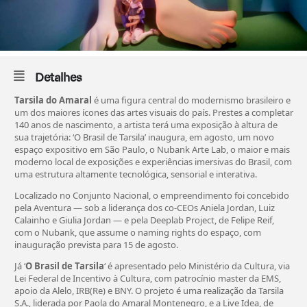
Detalhes
Tarsila do Amaral
é uma figura central do modernismo brasileiro e
um dos maiores ícones das artes visuais do país. Prestes a completar
140 anos de nascimento, a artista terá uma exposição à altura de
sua trajetória: ‘O Brasil de Tarsila’ inaugura, em agosto, um novo
espaço expositivo em São Paulo, o Nubank Arte Lab, o maior e mais
moderno local de exposições e experiências imersivas do Brasil, com
uma estrutura altamente tecnológica, sensorial e interativa.
Localizado no Conjunto Nacional, o empreendimento foi concebido
pela Aventura — sob a liderança dos co-CEOs Aniela Jordan, Luiz
Calainho e Giulia Jordan — e pela Deeplab Project, de Felipe Reif,
com o Nubank, que assume o naming rights do espaço, com
inauguração prevista para 15 de agosto.
Já ‘
O Brasil de Tarsila
‘ é apresentado pelo Ministério da Cultura, via
Lei Federal de Incentivo à Cultura, com patrocínio master da EMS,
apoio da Alelo, IRB(Re) e BNY. O projeto é uma realização da Tarsila
S.A., liderada por Paola do Amaral Montenegro, e a Live Idea, de