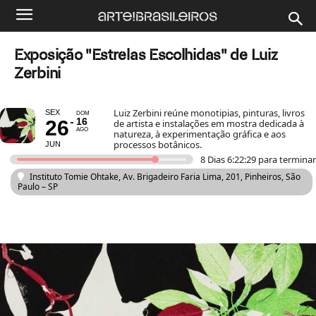
Exposição "Estrelas Escolhidas" de Luiz
Zerbini
Luiz Zerbini reúne monotipias, pinturas, livros
SEX
DOM
16
26
de artista e instalações em mostra dedicada à
AGO
natureza, à experimentação gráfica e aos
processos botânicos.
JUN
8 Dias 6:22:27 para terminar
Instituto Tomie Ohtake
, Av. Brigadeiro Faria Lima, 201, Pinheiros, São
Paulo – SP