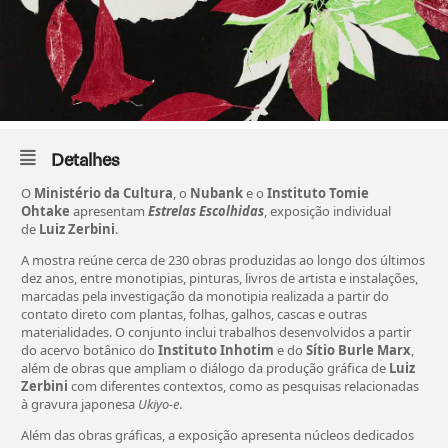
Detalhes
O
Ministério da Cultura
, o
Nubank
e o
Instituto Tomie
Ohtake
apresentam
Estrelas Escolhidas
, exposição individual
de
Luiz Zerbini
.
A mostra reúne cerca de 230 obras produzidas ao longo dos últimos
dez anos, entre monotipias, pinturas, livros de artista e instalações,
marcadas pela investigação da monotipia realizada a partir do
contato direto com plantas, folhas, galhos, cascas e outras
materialidades. O conjunto inclui trabalhos desenvolvidos a partir
do acervo botânico do
Instituto Inhotim
e do
Sítio Burle Marx
,
além de obras que ampliam o diálogo da produção gráfica de
Luiz
Zerbini
com diferentes contextos, como as pesquisas relacionadas
à gravura japonesa
Ukiyo-e
.
Além das obras gráficas, a exposição apresenta núcleos dedicados