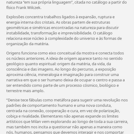
natureza “em sua própria linguagem”, citada no catálogo a partir do
físico Frank Wilczek.
Explosões concentra trabalhos ligados à expansão, ruptura e
energia interna dos cristais. As obras partem de estruturas
geométricas e simétricas encontradas na natureza para discutir
instabilidade, transformação e imprevisibilidade. O catálogo
relaciona esse núcleo à complexidade do universo e às formas de
organização da matéria.
Origens funciona como eixo conceitual da mostra e conecta todos
os núcleos anteriores. A ideia de origem aparece tanto no sentido
geológico quanto espiritual: origem da matéria, da vida, da
consciência e das imagens. Ao longo do percurso, a exposição
aproxima ciência, mineralogia e imaginação para construir uma
narrativa em que o ser humano deixa de ocupar o centro e passa a
ser entendido como parte de um processo cósmico, biológico e
terrestre mais amplo.
“Denise tece fábulas como metáfora para sugerir uma revolução nos
padrões de comportamento humano e uma nova conduta,
centrada na conexão, cooperação e cura, em vez de polarização,
cobiça e rivalidade. Elementares não apenas expande os limites
artísticos que Milan vem explorando ao longo de toda a sua carreira,
mas também nos incita a questionar não apenas a maneira como
nós, humanos, pensamos que devemos interagir e nos comportar