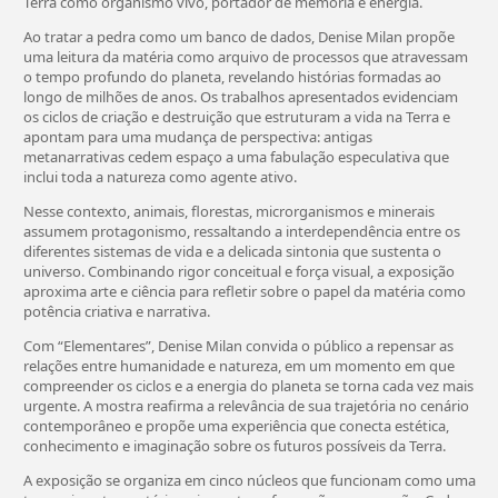
Terra como organismo vivo, portador de memória e energia.
Ao tratar a pedra como um banco de dados, Denise Milan propõe
uma leitura da matéria como arquivo de processos que atravessam
o tempo profundo do planeta, revelando histórias formadas ao
longo de milhões de anos. Os trabalhos apresentados evidenciam
os ciclos de criação e destruição que estruturam a vida na Terra e
apontam para uma mudança de perspectiva: antigas
metanarrativas cedem espaço a uma fabulação especulativa que
inclui toda a natureza como agente ativo.
Nesse contexto, animais, florestas, microrganismos e minerais
assumem protagonismo, ressaltando a interdependência entre os
diferentes sistemas de vida e a delicada sintonia que sustenta o
universo. Combinando rigor conceitual e força visual, a exposição
aproxima arte e ciência para refletir sobre o papel da matéria como
potência criativa e narrativa.
Com “Elementares”, Denise Milan convida o público a repensar as
relações entre humanidade e natureza, em um momento em que
compreender os ciclos e a energia do planeta se torna cada vez mais
urgente. A mostra reafirma a relevância de sua trajetória no cenário
contemporâneo e propõe uma experiência que conecta estética,
conhecimento e imaginação sobre os futuros possíveis da Terra.
A exposição se organiza em cinco núcleos que funcionam como uma