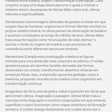
travessia entre matéria, origem, transformação e percepção. Cada
conjunto ocupa uma etapa desse percurso e ajuda a orientar o
visitante dentro da pesquisa de Denise Milan sobre arte, ciência,
natureza e espiritualidade.
Elementares I reúne imagens derivadas de geodos e cristais em que
surgem figuras humanas, organismos e formas híbridas inscritas na
própria matéria mineral. As obras partem da observação de basaltos
e quartzos cristalizados ao longo de milhões de anos. Denise Milan
trata essas formações como “enunciações de vidas eternas” e
associa o núcleo às origens da matéria e aos processos de
coexistência entre diferentes estruturas minerais.
Elementares II amplia essa investigação e desloca as figuras
minerais para uma dimensão mais corporal e escultórica. O núcleo
apresenta peças em alumínio fundido derivadas das formas
observadas nos cristais, transformando desenhos minerais em
presenças físicas. Aqui, a exposição aproxima geologia, corpo e
memória, propondo uma leitura da matéria como organismo em
transformação contínua.
Imaginários da Terra articula pedra, metal e quartzito em obras que
aproximam ciência, imaginação e paisagem. Denise Milan trata a
natureza como linguagem e constrói composições em que minerais,
superfícies e vazios funcionam como mapas simbólicos da formação
terrestre. O núcleo dialoga diretamente com a ideia de escutar a