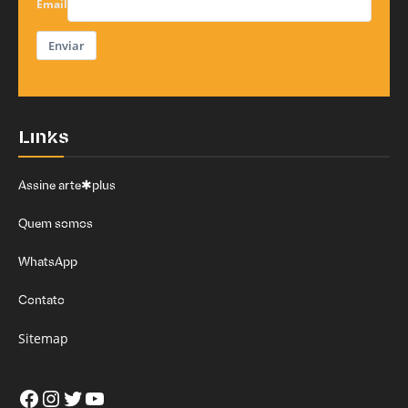
Email
Enviar
Links
Assine arte✱plus
Quem somos
WhatsApp
Contato
Sitemap
Facebook
Instagram
Twitter
Youtube