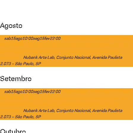
Agosto
Exposição imersiva "O Brasil
sab
15
ago
10:00
seg
15
fev
22:00
de Tarsila"
Mostra inédita inaugura o Nubank Arte Lab (SP) e promove
experiência sensorial e interativa através do universo criativo da pintora
Nubank Arte Lab
, Conjunto Nacional, Avenida Paulista
modernista
2.073 – São Paulo, SP
Setembro
Exposição imersiva "O Brasil
sab
15
ago
10:00
seg
15
fev
22:00
de Tarsila"
Mostra inédita inaugura o Nubank Arte Lab (SP) e promove
experiência sensorial e interativa através do universo criativo da pintora
Nubank Arte Lab
, Conjunto Nacional, Avenida Paulista
modernista
2.073 – São Paulo, SP
Outubro