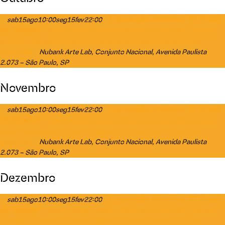
Exposição imersiva "O Brasil
sab
15
ago
10:00
seg
15
fev
22:00
de Tarsila"
Mostra inédita inaugura o Nubank Arte Lab (SP) e promove
experiência sensorial e interativa através do universo criativo da pintora
Nubank Arte Lab
, Conjunto Nacional, Avenida Paulista
modernista
2.073 – São Paulo, SP
Novembro
Exposição imersiva "O Brasil
sab
15
ago
10:00
seg
15
fev
22:00
de Tarsila"
Mostra inédita inaugura o Nubank Arte Lab (SP) e promove
experiência sensorial e interativa através do universo criativo da pintora
Nubank Arte Lab
, Conjunto Nacional, Avenida Paulista
modernista
2.073 – São Paulo, SP
Dezembro
Exposição imersiva "O Brasil
sab
15
ago
10:00
seg
15
fev
22:00
de Tarsila"
Mostra inédita inaugura o Nubank Arte Lab (SP) e promove
experiência sensorial e interativa através do universo criativo da pintora